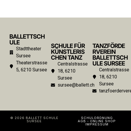
BALLETTSCH
ULE
SCHULE FÜR
TANZFÖRDE
Stadttheater
KÜNSTLERIS
RVEREIN
Sursee
CHEN TANZ
BALLETTSCH
Theaterstrasse
ULE SURSEE
Centralstrasse
5, 6210 Sursee
Centralstrasse
18, 6210
18, 6210
Sursee
Sursee
sursee@ballett.ch
tanzfoerdervere
© 2026 BALLETT SCHULE
SCHULORDNUNG
SURSEE
AGB - ONLINE SHOP
IMPRESSUM