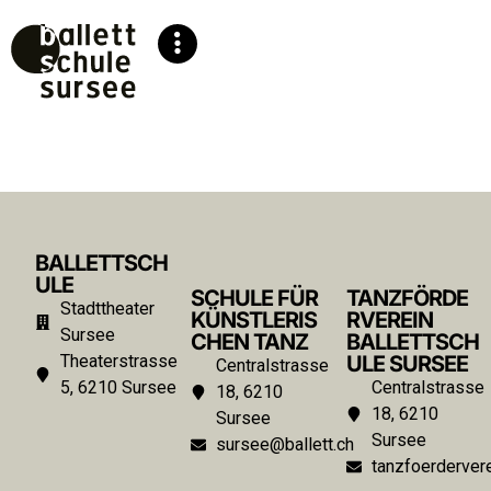
BALLETTSCH
ULE
SCHULE FÜR
TANZFÖRDE
Stadttheater
KÜNSTLERIS
RVEREIN
Sursee
CHEN TANZ
BALLETTSCH
Theaterstrasse
ULE SURSEE
Centralstrasse
5, 6210 Sursee
Centralstrasse
18, 6210
18, 6210
Sursee
Sursee
sursee@ballett.ch
tanzfoerdervere