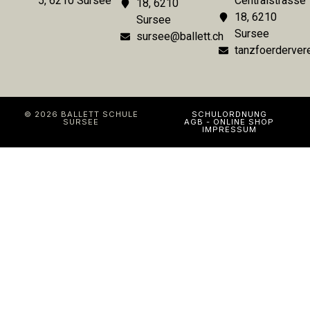
5, 6210 Sursee
Centralstrasse
18, 6210
18, 6210
Sursee
Sursee
sursee@ballett.ch
tanzfoerdervere
© 2026 BALLETT SCHULE
SCHULORDNUNG
SURSEE
AGB - ONLINE SHOP
IMPRESSUM