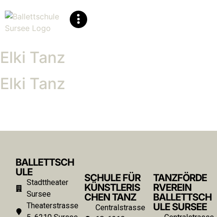
Elki Tanz
Elki Tanz
BALLETTSCH
ULE
SCHULE FÜR
TANZFÖRDE
Stadttheater
KÜNSTLERIS
RVEREIN
Sursee
CHEN TANZ
BALLETTSCH
Theaterstrasse
ULE SURSEE
Centralstrasse