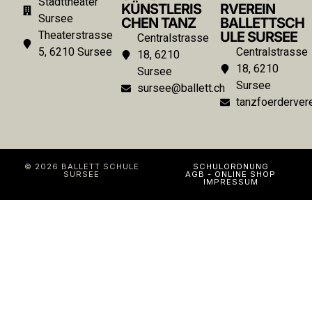
Stadttheater
KÜNSTLERIS
RVEREIN
Sursee
CHEN TANZ
BALLETTSCH
Theaterstrasse
ULE SURSEE
Centralstrasse
5, 6210 Sursee
Centralstrasse
18, 6210
18, 6210
Sursee
Sursee
sursee@ballett.ch
tanzfoerdervere
© 2026 BALLETT SCHULE
SCHULORDNUNG
SURSEE
AGB - ONLINE SHOP
IMPRESSUM