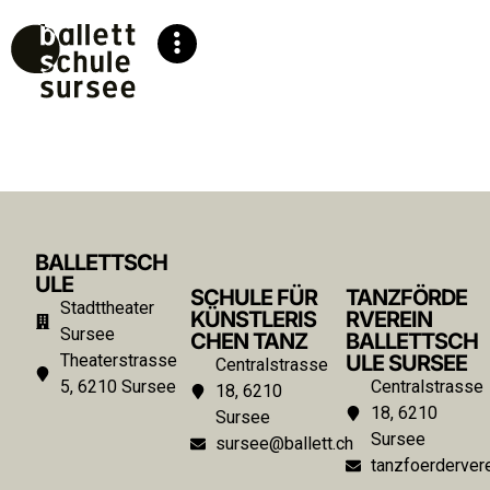
BALLETTSCH
ULE
SCHULE FÜR
TANZFÖRDE
Stadttheater
KÜNSTLERIS
RVEREIN
Sursee
CHEN TANZ
BALLETTSCH
Theaterstrasse
ULE SURSEE
Centralstrasse
5, 6210 Sursee
Centralstrasse
18, 6210
18, 6210
Sursee
Sursee
sursee@ballett.ch
tanzfoerdervere