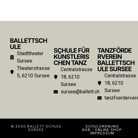
BALLETTSCH
ULE
SCHULE FÜR
TANZFÖRDE
Stadttheater
KÜNSTLERIS
RVEREIN
Sursee
CHEN TANZ
BALLETTSCH
Theaterstrasse
ULE SURSEE
Centralstrasse
5, 6210 Sursee
Centralstrasse
18, 6210
18, 6210
Sursee
Sursee
sursee@ballett.ch
tanzfoerdervere
© 2026 BALLETT SCHULE
SCHULORDNUNG
SURSEE
AGB - ONLINE SHOP
IMPRESSUM