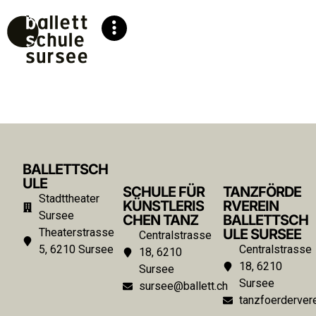
BALLETTSCH
ULE
SCHULE FÜR
TANZFÖRDE
Stadttheater
KÜNSTLERIS
RVEREIN
Sursee
CHEN TANZ
BALLETTSCH
Theaterstrasse
ULE SURSEE
Centralstrasse
5, 6210 Sursee
Centralstrasse
18, 6210
18, 6210
Sursee
Sursee
sursee@ballett.ch
tanzfoerdervere